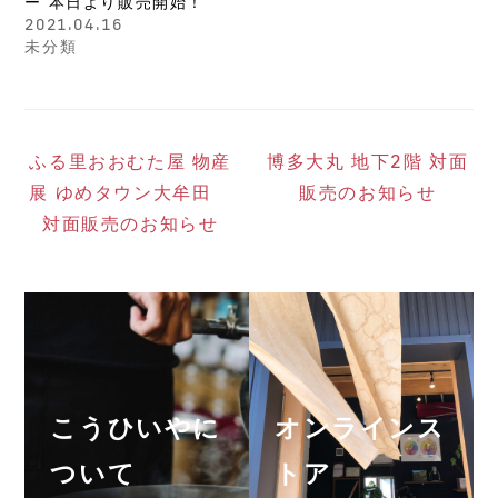
ー 本日より販売開始！
2021.04.16
未分類
ふる里おおむた屋 物産
博多大丸 地下2階 対面
展 ゆめタウン大牟田
販売のお知らせ
対面販売のお知らせ
こうひいやに
オンラインス
ついて
トア